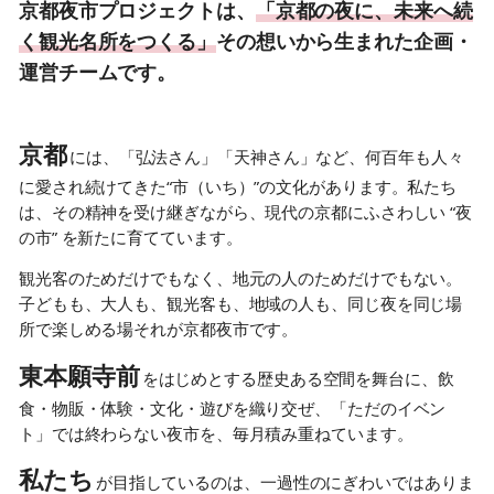
京都夜市プロジェクトは、
「京都の夜に、未来へ続
く観光名所をつくる」
その想いから生まれた企画・
運営チームです。
京都
には、「弘法さん」「天神さん」など、何百年も人々
に愛され続けてきた“市（いち）”の文化があります。私たち
は、その精神を受け継ぎながら、現代の京都にふさわしい “夜
の市” を新たに育てています。
観光客のためだけでもなく、地元の人のためだけでもない。
子どもも、大人も、観光客も、地域の人も、同じ夜を同じ場
所で楽しめる場それが京都夜市です。
東本願寺前
をはじめとする歴史ある空間を舞台に、飲
食・物販・体験・文化・遊びを織り交ぜ、「ただのイベン
ト」では終わらない夜市を、毎月積み重ねています。
私たち
が目指しているのは、一過性のにぎわいではありま