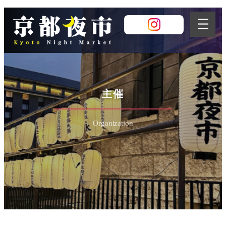
内
容
を
ス
キ
ッ
プ
主催
Organization